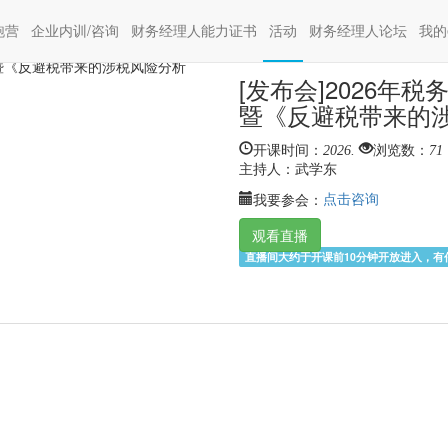
税务监管的六大新趋势深度解读——暨《反避税带来的涉税风险分析
(current)
(current)
跑营
企业内训/咨询
财务经理人能力证书
活动
财务经理人论坛
我的
[发布会]2026
暨《反避税带来的
开课时间：
2026.
浏览数：
71
主持人：
武学东
点击咨询
我要参会：
观看直播
直播间大约于开课前10分钟开放进入，有任何