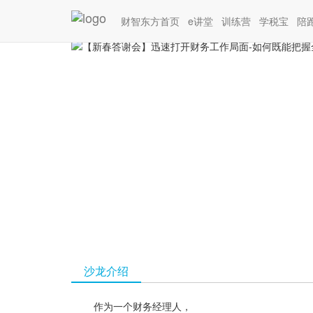
您目前的位置：
线下沙龙
【新春答谢会】迅速打
财智东方首页
e讲堂
训练营
学税宝
陪
沙龙介绍
作为一个财务经理人，