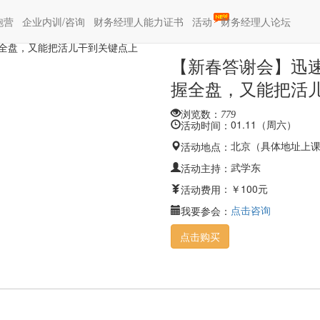
开财务工作局面-如何既能把握全盘，又能把活儿干到关键点上
(current)
(current)
跑营
企业内训/咨询
财务经理人能力证书
活动
财务经理人论坛
【新春答谢会】迅
握全盘，又能把活
浏览数：
779
01.11（周六）
活动时间：
北京（具体地址上
活动地点：
武学东
活动主持：
：￥100元
活动费用
点击咨询
我要参会：
点击购买