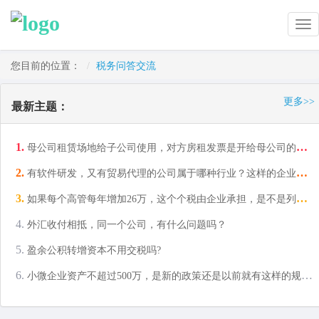
Tog
nav
您目前的位置：
税务问答交流
更多>>
最新主题：
母公司租赁场地给子公司使用，对方房租发票是开给母公司的，如何把这个费用转给子公司?
有软件研发，又有贸易代理的公司属于哪种行业？这样的企业如果增值率高税负率低正常吗？
如果每个高管每年增加26万，这个个税由企业承担，是不是列为营业外支出，是不是不能税前扣除？
外汇收付相抵，同一个公司，有什么问题吗？
盈余公积转增资本不用交税吗?
小微企业资产不超过500万，是新的政策还是以前就有这样的规定？