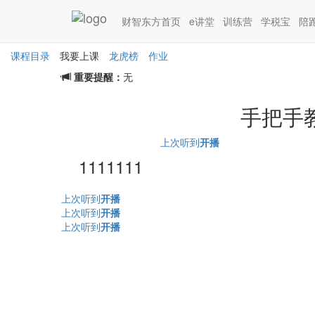
财务实操陪跑营
财智东方首页
e讲堂
训练营
学税宝
陪
0基础、0经验、 
课程目录
我要上课
龙虎榜
作业
重要提醒：
无
手把手
上次听到
开播
1111111
上次听到
开播
上次听到
开播
上次听到
开播