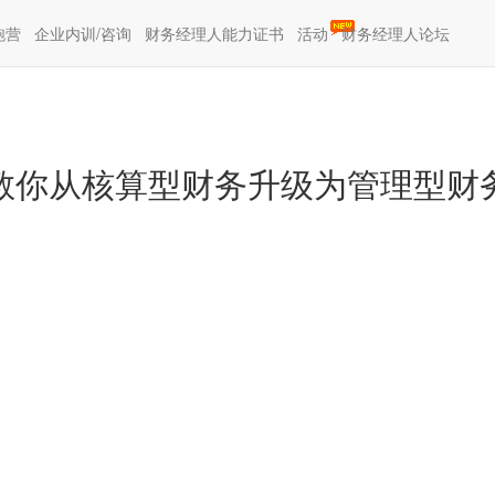
(current)
(current)
跑营
企业内训/咨询
财务经理人能力证书
活动
财务经理人论坛
从小白到高手，只需13周
教你从核算型财务升级为管理型财