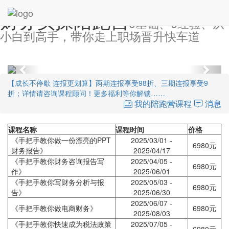
财务实操陪跑营
0基础、0经验、从
小白到高手，带你走上职场晋升快车道
Previous
Next
【成长不停歇 连报更划算】两期连报享受98折、三期连报享受9
折；详情请咨询课程顾问！更多福利等你解锁……
我的陪跑营课程
消息
课程名称
课程时间
价格
《手把手教你做一份漂亮的PPT
2025/03/01 -
6980元
财务报告》
2025/04/17
《手把手教你财务咨询报告写
2025/04/05 -
6980元
作》
2025/06/01
《手把手教你写财务分析与报
2025/05/03 -
6980元
告》
2025/06/30
2025/06/07 -
《手把手教你做电商财务》
6980元
2025/08/03
《手把手教你快速成为税法政策
2025/07/05 -