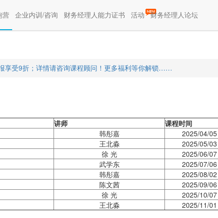
(current)
(current)
跑营
企业内训/咨询
财务经理人能力证书
活动
财务经理人论坛
从小白到高手，带你走上职场晋升快车道
连报享受9折；详情请咨询课程顾问！更多福利等你解锁……
讲师
课程时间
韩彤嘉
2025/04/05
王北淼
2025/05/03
徐 光
2025/06/07
武学东
2025/07/06
韩彤嘉
2025/08/02
陈文茜
2025/09/06
徐 光
2025/10/07
王北淼
2025/11/01